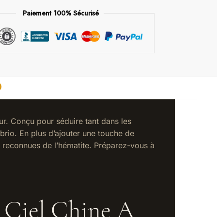
Paiement 100% Sécurisé
eur. Conçu pour séduire tant dans les
 brio. En plus d’ajouter une touche de
tus reconnues de l’hématite. Préparez-vous à
 Ciel Chine A