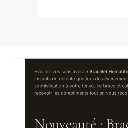
Éveillez vos sens avec le
Bracelet Hématite
instants de détente que lors des événements 
sophistication à votre tenue, ce bracelet es
recevoir les compliments tout en vous recon
Nouveauté : Bra