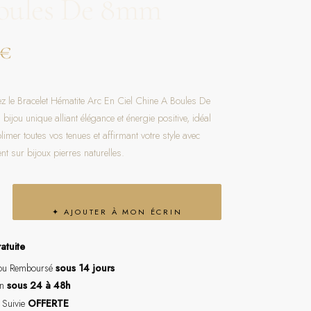
oules De 8mm
€
z le Bracelet Hématite Arc En Ciel Chine A Boules De
ijou unique alliant élégance et énergie positive, idéal
imer toutes vos tenues et affirmant votre style avec
nt sur bijoux pierres naturelles.
✦ AJOUTER À MON ÉCRIN
ratuite
t ou Remboursé
sous 14 jours
on
sous 24 à 48h
n Suivie
OFFERTE