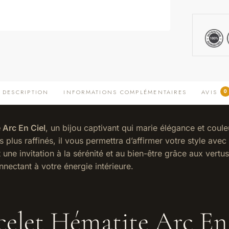
0
DESCRIPTION
INFORMATIONS COMPLÉMENTAIRES
AVIS
 Arc En Ciel
, un bijou captivant qui marie élégance et coul
plus raffinés, il vous permettra d’affirmer votre style avec
t une invitation à la sérénité et au bien-être grâce aux ver
nectant à votre énergie intérieure.
celet Hématite Arc En