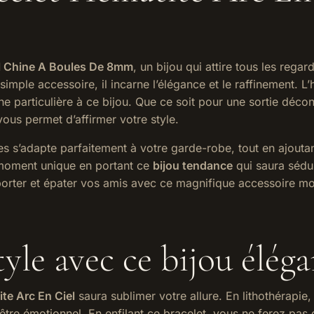
el Chine A Boules De 8mm
, un bijou qui attire tous les reg
simple accessoire, il incarne l’élégance et le raffinement. L’
che particulière à ce bijou. Que ce soit pour une sortie déc
vous permet d’affirmer votre style.
s s’adapte parfaitement à votre garde-robe, tout en ajoutan
 moment unique en portant ce
bijou tendance
qui saura sédui
orter et épater vos amis avec ce magnifique accessoire m
tyle avec ce bijou élég
te Arc En Ciel
saura sublimer votre allure. En lithothérapi
-être émotionnel. En enfilant ce bracelet, vous ne ferez pa