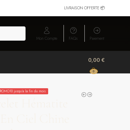
LIVRAISON OFFERTE 📦
RECHERCHE
Mon Compte
FAQs
Paiement
0,00
€
0
ROMO10 jusqu'a la fin du mois
elet Hématite
 En Ciel Chine