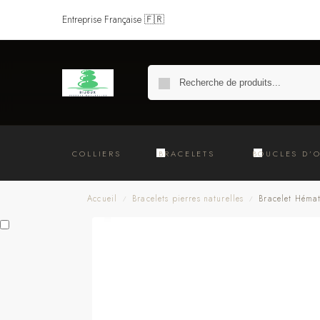
Entreprise Française 🇫🇷
COLLIERS
BRACELETS
BOUCLES D’O
Accueil
Bracelets pierres naturelles
Bracelet Héma
/
/