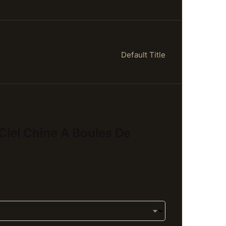
Default Title
 Ciel Chine A Boules De