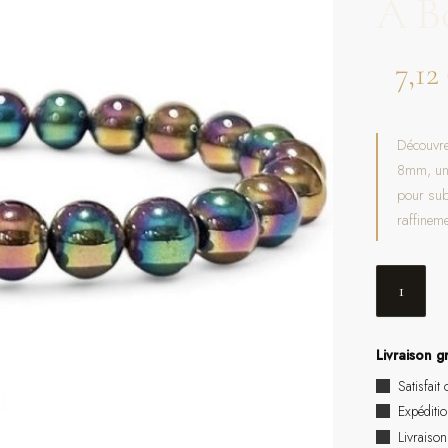
A B
7,12
Découvre
8mm, un b
pour subl
raffineme
Livraison g
Satisfai
Expéditi
Livraiso