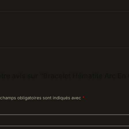
otre avis sur “Bracelet Hématite Arc En
 champs obligatoires sont indiqués avec
*