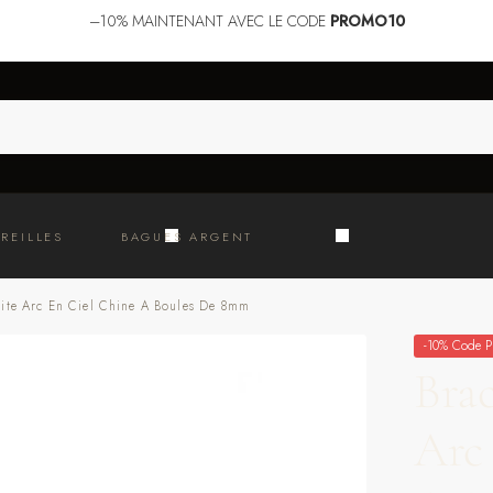
–10%
MAINTENANT AVEC LE CODE
PROMO10
REILLES
BAGUES ARGENT
tite Arc En Ciel Chine A Boules De 8mm
-10% Code P
Brac
Arc