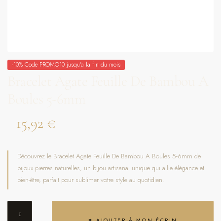
-10% Code PROMO10 jusqu'a la fin du mois
Bracelet Agate Feuille De Bambou A
Boules 5-6mm
15,92
€
Découvrez le Bracelet Agate Feuille De Bambou A Boules 5-6mm de
bijoux pierres naturelles, un bijou artisanal unique qui allie élégance et
bien-être, parfait pour sublimer votre style au quotidien.
✦ AJOUTER À MON ÉCRIN