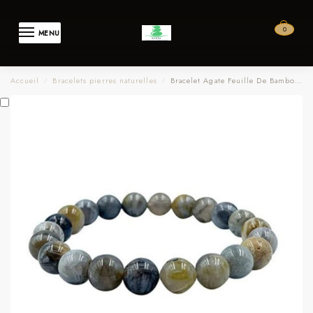
0
MENU
Accueil
Bracelets pierres naturelles
Bracelet Agate Feuille De Bambou A Boules 5-6mm
/
/