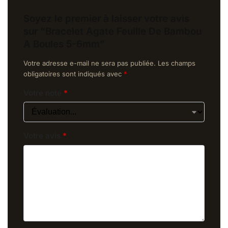
Soyez le premier à laisser votre avis
sur “Bracelet Agate Feuille De Bambou
A Boules 5-6mm”
Votre adresse e-mail ne sera pas publiée.
Les champs
obligatoires sont indiqués avec
*
Votre note
*
Votre avis
*